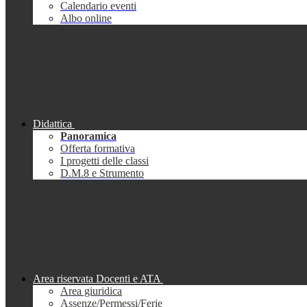
Calendario eventi
Albo online
Didattica
Panoramica
Offerta formativa
I progetti delle classi
D.M.8 e Strumento
Area riservata Docenti e ATA
Area giuridica
Assenze/Permessi/Ferie