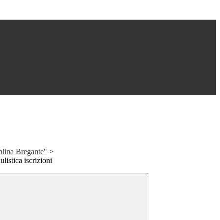
olina Bregante"
>
listica iscrizioni