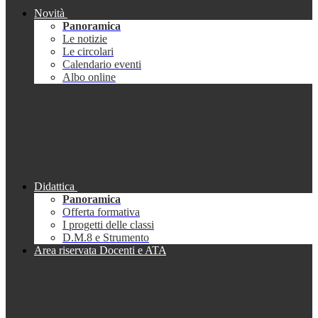
Novità
Panoramica
Le notizie
Le circolari
Calendario eventi
Albo online
Didattica
Panoramica
Offerta formativa
I progetti delle classi
D.M.8 e Strumento
Area riservata Docenti e ATA