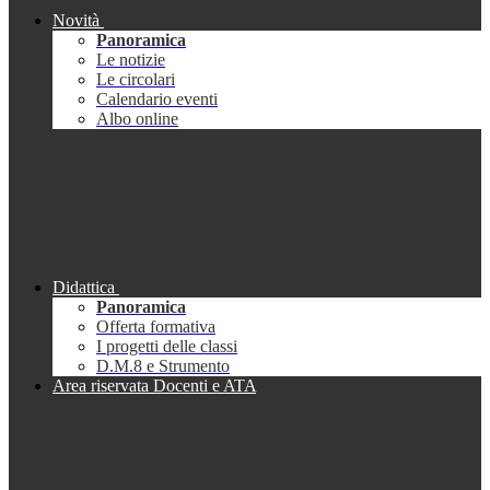
Novità
Panoramica
Le notizie
Le circolari
Calendario eventi
Albo online
Didattica
Panoramica
Offerta formativa
I progetti delle classi
D.M.8 e Strumento
Area riservata Docenti e ATA