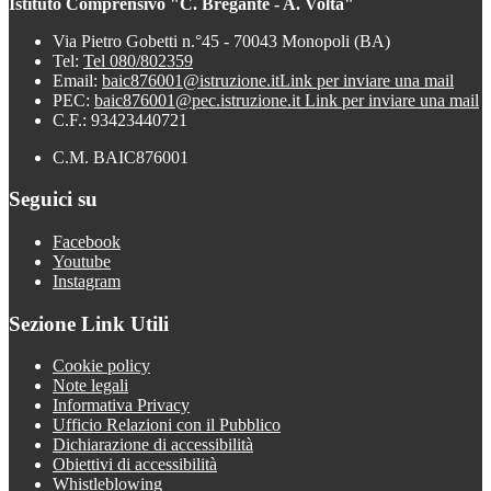
Istituto Comprensivo "C. Bregante - A. Volta"
Via Pietro Gobetti n.°45 - 70043 Monopoli (BA)
Tel:
Tel 080/802359
Email:
baic876001@istruzione.it
Link per inviare una mail
PEC:
baic876001@pec.istruzione.it
Link per inviare una mail
C.F.: 93423440721
C.M. BAIC876001
Seguici su
Facebook
Youtube
Instagram
Sezione Link Utili
Cookie policy
Note legali
Informativa Privacy
Ufficio Relazioni con il Pubblico
Dichiarazione di accessibilità
Obiettivi di accessibilità
Whistleblowing