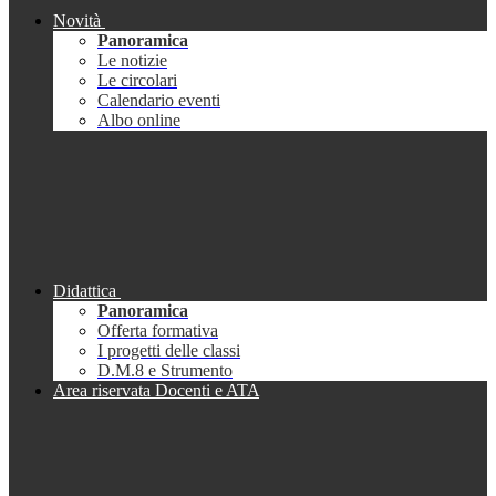
Novità
Panoramica
Le notizie
Le circolari
Calendario eventi
Albo online
Didattica
Panoramica
Offerta formativa
I progetti delle classi
D.M.8 e Strumento
Area riservata Docenti e ATA