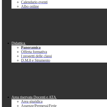
Calendario eventi
Albo online
Didattica
Panoramica
Offerta formativa
I progetti delle classi
D.M.8 e Strumento
Area riservata Docenti e ATA
Area giuridica
Assenze/Permessi/Ferie