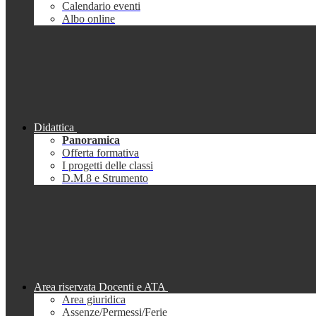
Calendario eventi
Albo online
Didattica
Panoramica
Offerta formativa
I progetti delle classi
D.M.8 e Strumento
Area riservata Docenti e ATA
Area giuridica
Assenze/Permessi/Ferie