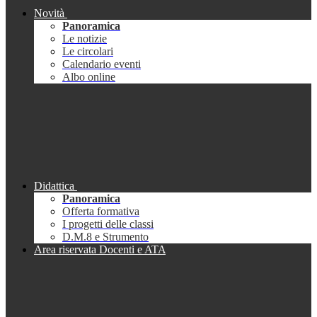
Novità
Panoramica
Le notizie
Le circolari
Calendario eventi
Albo online
Didattica
Panoramica
Offerta formativa
I progetti delle classi
D.M.8 e Strumento
Area riservata Docenti e ATA