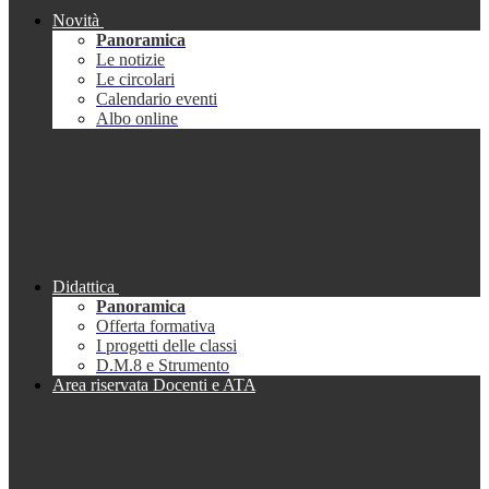
Novità
Panoramica
Le notizie
Le circolari
Calendario eventi
Albo online
Didattica
Panoramica
Offerta formativa
I progetti delle classi
D.M.8 e Strumento
Area riservata Docenti e ATA