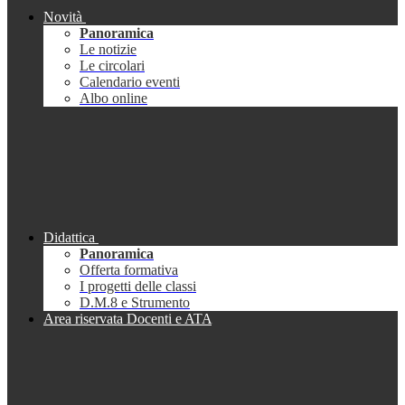
Novità
Panoramica
Le notizie
Le circolari
Calendario eventi
Albo online
Didattica
Panoramica
Offerta formativa
I progetti delle classi
D.M.8 e Strumento
Area riservata Docenti e ATA