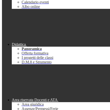
Calendario eventi
Albo online
Didattica
Panoramica
Offerta formativa
I progetti delle classi
D.M.8 e Strumento
Area riservata Docenti e ATA
Area giuridica
Assenze/Permessi/Ferie