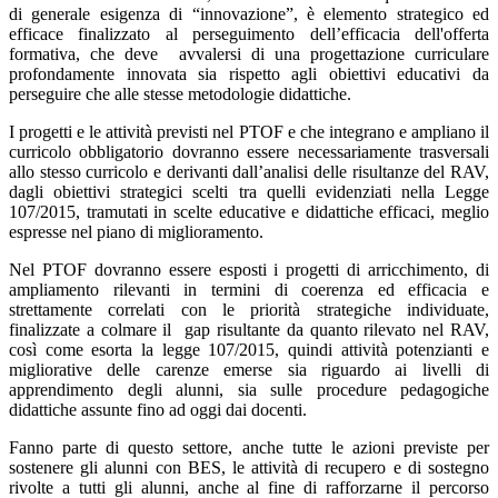
di generale esigenza di “innovazione”, è elemento strategico ed
efficace finalizzato al perseguimento dell’efficacia dell'offerta
formativa, che deve avvalersi di una progettazione curriculare
profondamente innovata sia rispetto agli obiettivi educativi da
perseguire che alle stesse metodologie didattiche.
I progetti e le attività previsti nel PTOF e che integrano e ampliano il
curricolo obbligatorio dovranno essere necessariamente trasversali
allo stesso curricolo e derivanti dall’analisi delle risultanze del RAV,
dagli obiettivi strategici scelti tra quelli evidenziati nella Legge
107/2015, tramutati in scelte educative e didattiche efficaci, meglio
espresse nel piano di miglioramento.
Nel PTOF dovranno essere esposti i progetti di arricchimento, di
ampliamento rilevanti in termini di coerenza ed efficacia e
strettamente correlati con le priorità strategiche individuate,
finalizzate a colmare il gap risultante da quanto rilevato nel RAV,
così come esorta la legge 107/2015, quindi attività potenzianti e
migliorative delle carenze emerse sia riguardo ai livelli di
apprendimento degli alunni, sia sulle procedure pedagogiche
didattiche assunte fino ad oggi dai docenti.
Fanno parte di questo settore, anche tutte le azioni previste per
sostenere gli alunni con BES, le attività di recupero e di sostegno
rivolte a tutti gli alunni, anche al fine di rafforzarne il percorso