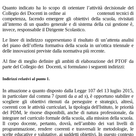
Quanto indicato ha lo scopo di orientare l’attività decisionale del
Collegio dei Docenti in ordine ai contenuti tecnici di
competenza, facendo emergere gli obiettivi della scuola, rivisitati
all’interno di un quadro generale e di sistema della cui gestione è,
invece, responsabile il Dirigente Scolastico.
Le linee di indirizzo rappresentano il risultato di un’attenta analisi
del piano dell’offerta formativa della scuola in un'ottica triennale e
delle innovazioni previste dalla normativa più recente.
Al fine di meglio definire gli ambiti di elaborazione del PTOF da
parte del Collegio dei Docenti, si formulano i seguenti indirizzi:
Indirizzi relativi al punto 1.
In attuazione a quanto disposto dalla Legge 107 del 13 luglio 2015,
in particolare dal comma 7 (punti da
a
ad
s
), è opportuno stabilire e
scegliere gli obiettivi ritenuti da perseguire e strategici, altresì,
coerenti con le attività curriculari, la tipologia dell'Istituto, le priorità
del PDM, le risorse disponibili, anche di natura professionale, da
integrare nel curriculo formale della scuola, alla mission della scuola.
Il corpo docente, pertanto, dovrà, nell’ambito dei vari livelli di
programmazione, rendere coerenti e trasversali le metodologie, le
scelte educative e valutative, ai suddetti obiettivi. In questo contesto