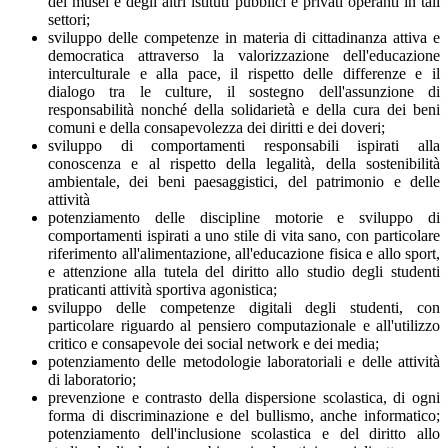
dei musei e degli altri istituti pubblici e privati operanti in tali
settori;
sviluppo delle competenze in materia di cittadinanza attiva e
democratica attraverso la valorizzazione dell'educazione
interculturale e alla pace, il rispetto delle differenze e il
dialogo tra le culture, il sostegno dell'assunzione di
responsabilità nonché della solidarietà e della cura dei beni
comuni e della consapevolezza dei diritti e dei doveri;
sviluppo di comportamenti responsabili ispirati alla
conoscenza e al rispetto della legalità, della sostenibilità
ambientale, dei beni paesaggistici, del patrimonio e delle
attività
potenziamento delle discipline motorie e sviluppo di
comportamenti ispirati a uno stile di vita sano, con particolare
riferimento all'alimentazione, all'educazione fisica e allo sport,
e attenzione alla tutela del diritto allo studio degli studenti
praticanti attività sportiva agonistica;
sviluppo delle competenze digitali degli studenti, con
particolare riguardo al pensiero computazionale e all'utilizzo
critico e consapevole dei social network e dei media;
potenziamento delle metodologie laboratoriali e delle attività
di laboratorio;
prevenzione e contrasto della dispersione scolastica, di ogni
forma di discriminazione e del bullismo, anche informatico;
potenziamento dell'inclusione scolastica e del diritto allo