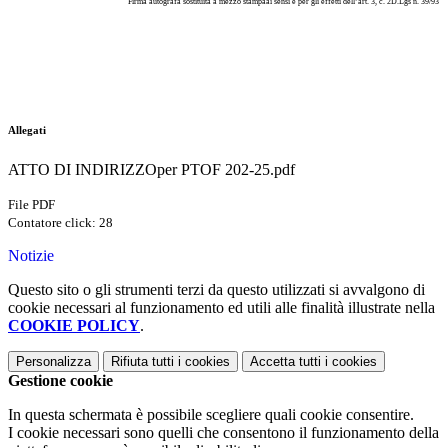
Firma autografa sostituita a mezzo stampa
ai sensi e per gli effetti dell’art. 3, c. 2
D.Lgs n. 39/93
Allegati
ATTO DI INDIRIZZOper PTOF 202-25.pdf
File PDF
Contatore click: 28
Notizie
Questo sito o gli strumenti terzi da questo utilizzati si avvalgono di
cookie necessari al funzionamento ed utili alle finalità illustrate nella
COOKIE POLICY
.
Personalizza
Rifiuta tutti
i cookies
Accetta tutti
i cookies
Gestione cookie
In questa schermata è possibile scegliere quali cookie consentire.
I cookie necessari sono quelli che consentono il funzionamento della