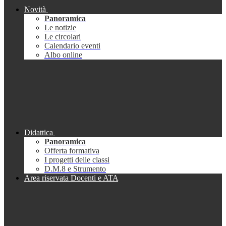
Novità
Panoramica
Le notizie
Le circolari
Calendario eventi
Albo online
Didattica
Panoramica
Offerta formativa
I progetti delle classi
D.M.8 e Strumento
Area riservata Docenti e ATA