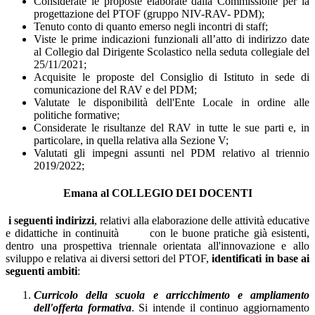
Considerate le proposte elaborate dalla Commissione per la
progettazione del PTOF (gruppo NIV-RAV- PDM);
Tenuto conto di quanto emerso negli incontri di staff;
Viste le prime indicazioni funzionali all’atto di indirizzo date
al Collegio dal Dirigente Scolastico nella seduta collegiale del
25/11/2021;
Acquisite le proposte del Consiglio di Istituto in sede di
comunicazione del RAV e del PDM;
Valutate le disponibilità dell'Ente Locale in ordine alle
politiche formative;
Considerate le risultanze del RAV in tutte le sue parti e, in
particolare, in quella relativa alla Sezione V;
Valutati gli impegni assunti nel PDM relativo al triennio
2019/2022;
Emana al COLLEGIO DEI DOCENTI
i seguenti indirizzi
, relativi alla elaborazione delle attività educative
e didattiche in continuità con le buone pratiche già esistenti,
dentro una prospettiva triennale orientata all'innovazione e allo
sviluppo e relativa ai diversi settori del PTOF,
identificati in base ai
seguenti ambiti
:
Curricolo della scuola e arricchimento e ampliamento
dell'offerta formativa
. Si intende il continuo aggiornamento