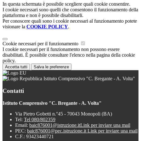
In questa schermata è possibile scegliere quali cookie consentire.
I cookie necessari sono quelli che consentono il funzionamento della
piattaforma e non è possibile disabilitarli.
Per conoscere quali sono i cookie necessari al funzionamento potete
visionare la
COOKIE POLICY
.
Cookie necessari per il funzionamento
I cookie necessari per il funzionamento non possono essere
disabilitati. È possibile consultare l'elenco nella pagina della cookie
policy.
Accetta tutti
Salva le preferenze
Istituto Comprensivo "C. Bregante - A. Volta"
Contatti
Istituto Comprensivo "C. Bregante - A. Volta"
Via Pietro Gobetti n.°45 - 70043 Monopoli (BA)
Tel:
Tel 080/802359
Email:
baic876001@istruzione.it
Link per inviare una mail
PEC:
baic876001@pec.istruzione.it
Link per inviare una mail
C.F.: 93423440721