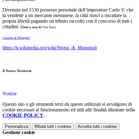
Divenuta nel 1530 possesso personale dell’imperatore Carlo V, che
la vendette a un mercante messinese, la città riuscì a riscattare la
propria libertà pagando un tributo raccolto con il concorso di tutti i
cittadini. (
Testi a cura di
Pino Pace)
Comune di Monopoli
https://it.wikipedia.org/wiki/Storia_di_Monopoli
Il Nostro Territorio
Notizie
Questo sito o gli strumenti terzi da questo utilizzati si avvalgono di
cookie necessari al funzionamento ed utili alle finalità illustrate nella
COOKIE POLICY
.
Personalizza
Rifiuta tutti
i cookies
Accetta tutti
i cookies
Gestione cookie