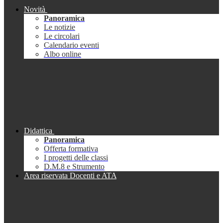
Novità
Panoramica
Le notizie
Le circolari
Calendario eventi
Albo online
Didattica
Panoramica
Offerta formativa
I progetti delle classi
D.M.8 e Strumento
Area riservata Docenti e ATA