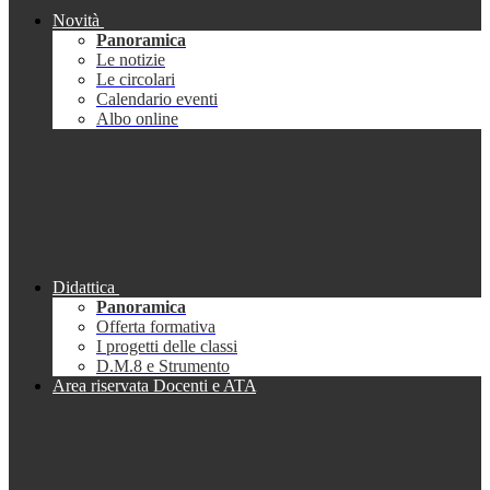
Novità
Panoramica
Le notizie
Le circolari
Calendario eventi
Albo online
Didattica
Panoramica
Offerta formativa
I progetti delle classi
D.M.8 e Strumento
Area riservata Docenti e ATA