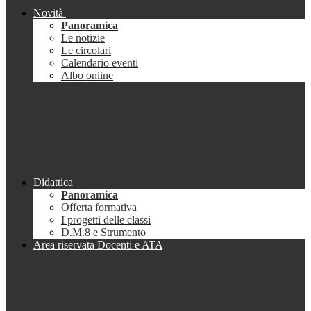
Novità
Panoramica
Le notizie
Le circolari
Calendario eventi
Albo online
Didattica
Panoramica
Offerta formativa
I progetti delle classi
D.M.8 e Strumento
Area riservata Docenti e ATA