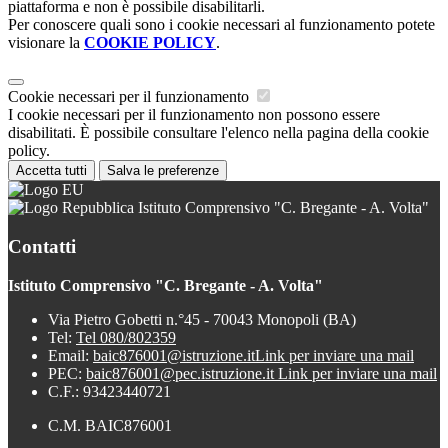
piattaforma e non è possibile disabilitarli.
Per conoscere quali sono i cookie necessari al funzionamento potete
visionare la
COOKIE POLICY
.
Cookie necessari per il funzionamento
I cookie necessari per il funzionamento non possono essere
disabilitati. È possibile consultare l'elenco nella pagina della cookie
policy.
Accetta tutti
Salva le preferenze
Istituto Comprensivo "C. Bregante - A. Volta"
Contatti
Istituto Comprensivo "C. Bregante - A. Volta"
Via Pietro Gobetti n.°45 - 70043 Monopoli (BA)
Tel:
Tel 080/802359
Email:
baic876001@istruzione.it
Link per inviare una mail
PEC:
baic876001@pec.istruzione.it
Link per inviare una mail
C.F.: 93423440721
C.M. BAIC876001