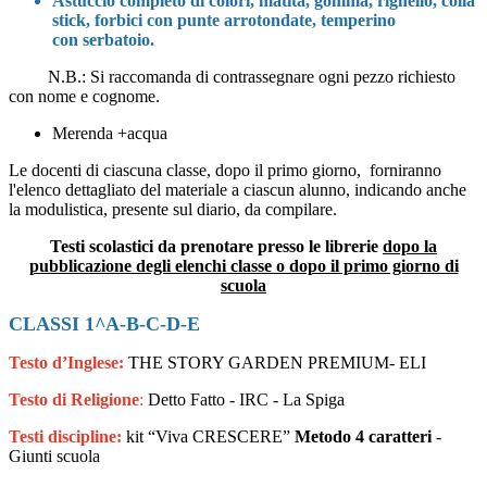
Astuccio completo di colori, matita,
gomma, righello, colla
stick, forbici
con punte arrotondate, temperino
con
serbatoio.
N.B.: Si raccomanda di contrassegnare ogni pezzo richiesto
con nome e cognome.
Merenda +acqua
Le docenti di ciascuna classe, dopo il primo giorno, forniranno
l'elenco dettagliato del materiale a ciascun alunno, indicando anche
la modulistica, presente sul diario, da compilare.
Testi scolastici da prenotare presso le librerie
dopo la
pubblicazione degli elenchi classe o dopo il primo giorno di
scuola
CLASSI 1^A-B-C-D-E
Testo
d’Inglese:
THE STORY GARDEN PREMIUM-
ELI
Testo di Religione
:
Detto Fatto - IRC - La Spiga
Testi discipline:
kit “Viva CRESCERE”
Metodo 4 caratteri
-
Giunti scuola