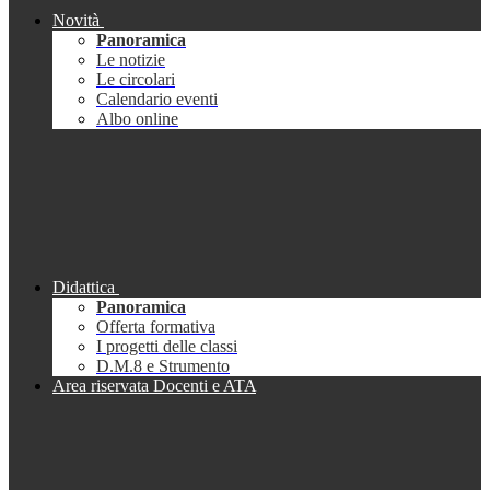
Novità
Panoramica
Le notizie
Le circolari
Calendario eventi
Albo online
Didattica
Panoramica
Offerta formativa
I progetti delle classi
D.M.8 e Strumento
Area riservata Docenti e ATA