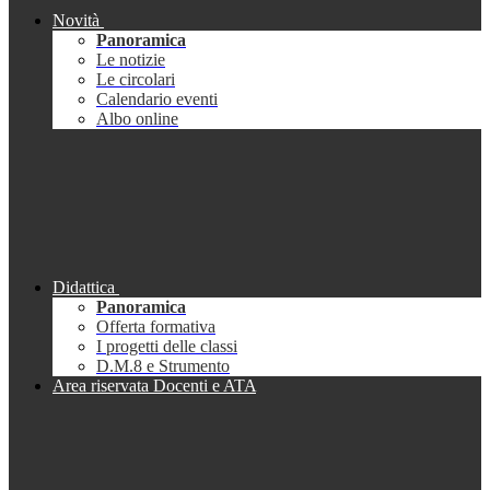
Novità
Panoramica
Le notizie
Le circolari
Calendario eventi
Albo online
Didattica
Panoramica
Offerta formativa
I progetti delle classi
D.M.8 e Strumento
Area riservata Docenti e ATA