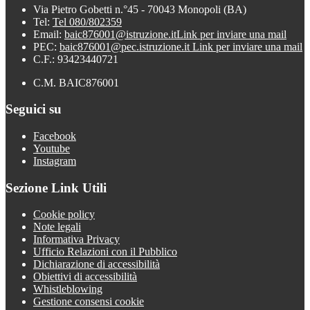
Via Pietro Gobetti n.°45 - 70043 Monopoli (BA)
Tel:
Tel 080/802359
Email:
baic876001@istruzione.it
Link per inviare una mail
PEC:
baic876001@pec.istruzione.it
Link per inviare una mail
C.F.: 93423440721
C.M. BAIC876001
Seguici su
Facebook
Youtube
Instagram
Sezione Link Utili
Cookie policy
Note legali
Informativa Privacy
Ufficio Relazioni con il Pubblico
Dichiarazione di accessibilità
Obiettivi di accessibilità
Whistleblowing
Gestione consensi cookie