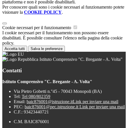
piattaforma e non è possibile disabilitarli.
Per conoscere quali sono i cookie necessari al funzionamento potete
visionare la
COOKIE POLICY
.
Cookie necessari per il funzionamento
I cookie necessari per il funzionamento non possono essere
disabilitati. È possibile consultare l'elenco nella pagina della cookie
policy.
Accetta tutti
Salva le preferenze
Istituto Comprensivo "C. Bregante - A. Volta"
Contatti
Istituto Comprensivo "C. Bregante - A. Volta"
Via Pietro Gobetti n.°45 - 70043 Monopoli (BA)
Tel:
Tel 080/802359
Email:
baic876001@istruzione.it
Link per inviare una mail
PEC:
baic876001@pec.istruzione.it
Link per inviare una mail
C.F.: 93423440721
C.M. BAIC876001