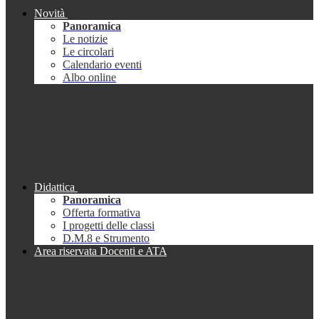
Novità
Panoramica
Le notizie
Le circolari
Calendario eventi
Albo online
Didattica
Panoramica
Offerta formativa
I progetti delle classi
D.M.8 e Strumento
Area riservata Docenti e ATA