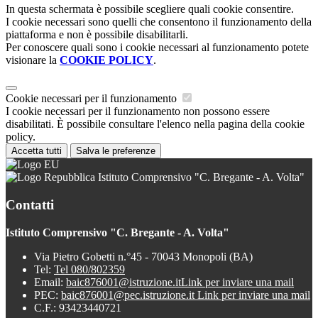
In questa schermata è possibile scegliere quali cookie consentire.
I cookie necessari sono quelli che consentono il funzionamento della
piattaforma e non è possibile disabilitarli.
Per conoscere quali sono i cookie necessari al funzionamento potete
visionare la
COOKIE POLICY
.
Cookie necessari per il funzionamento
I cookie necessari per il funzionamento non possono essere
disabilitati. È possibile consultare l'elenco nella pagina della cookie
policy.
Accetta tutti
Salva le preferenze
Istituto Comprensivo "C. Bregante - A. Volta"
Contatti
Istituto Comprensivo "C. Bregante - A. Volta"
Via Pietro Gobetti n.°45 - 70043 Monopoli (BA)
Tel:
Tel 080/802359
Email:
baic876001@istruzione.it
Link per inviare una mail
PEC:
baic876001@pec.istruzione.it
Link per inviare una mail
C.F.: 93423440721