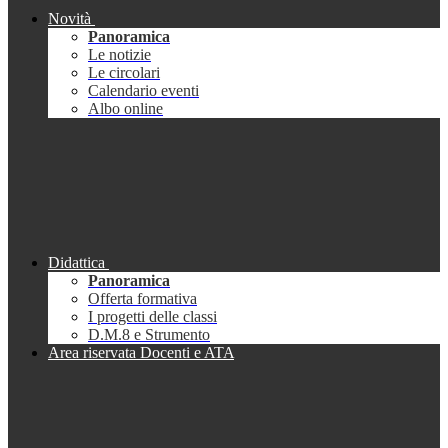
Novità
Panoramica
Le notizie
Le circolari
Calendario eventi
Albo online
Didattica
Panoramica
Offerta formativa
I progetti delle classi
D.M.8 e Strumento
Area riservata Docenti e ATA