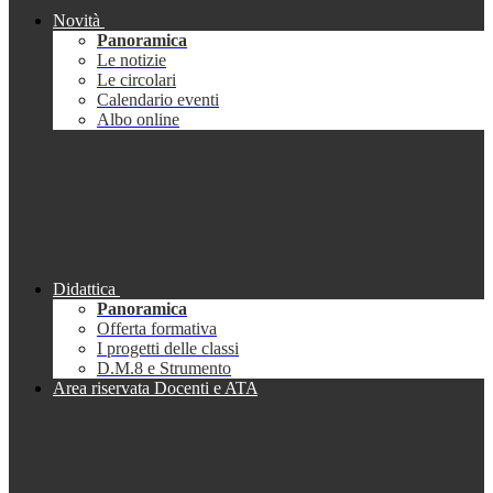
Novità
Panoramica
Le notizie
Le circolari
Calendario eventi
Albo online
Didattica
Panoramica
Offerta formativa
I progetti delle classi
D.M.8 e Strumento
Area riservata Docenti e ATA