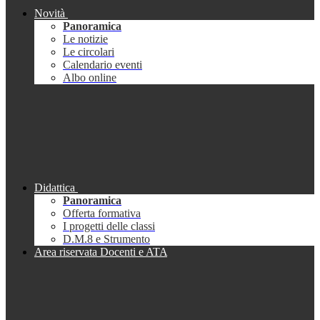
Novità
Panoramica
Le notizie
Le circolari
Calendario eventi
Albo online
Didattica
Panoramica
Offerta formativa
I progetti delle classi
D.M.8 e Strumento
Area riservata Docenti e ATA