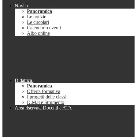
Novità
Panoramica
Le notizie
Le circolari
Calendario eventi
Albo online
Didattica
Panoramica
Offerta formativa
I progetti delle classi
D.M.8 e Strumento
Area riservata Docenti e ATA